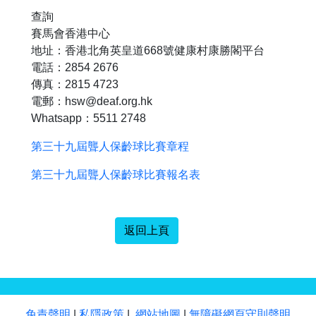
查詢
賽馬會香港中心
地址：香港北角英皇道668號健康村康勝閣平台
電話：2854 2676
傳真：2815 4723
電郵：hsw@deaf.org.hk
Whatsapp：5511 2748
第三十九屆聾人保齡球比賽章程
第三十九屆聾人保齡球比賽報名表
返回上頁
免責聲明
|
私隱政策
|
網站地圖
|
無障礙網頁守則聲明