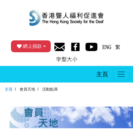
網上捐款
主頁
主頁
會員天地
活動點滴