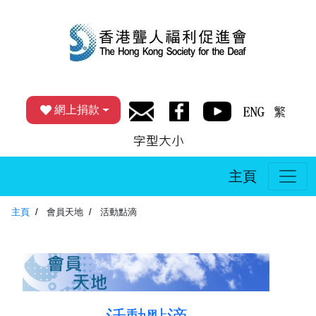
網上捐款
主頁
主頁
會員天地
活動點滴